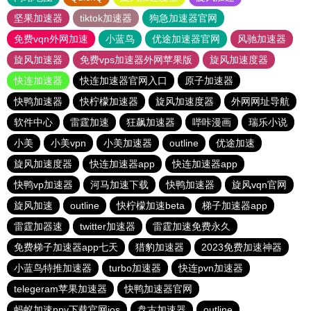
坚果加速器
tiktok加速器
狗急加速器官网
免费vqn外网加速
小蓝鸟
优途加速器官网
风驰加速器
旋风加速器
免费vps加速器外网苹果版
旋风加速度器
快连加速器
快连加速器官网入口
原子加速器
快鸭加速器
快柠檬加速器
旋风加速度器
外网网址导航
软件中心
雷霆加速
狂飙加速器
哔咔漫画
瑞乐小说
小美
小美vpn
小美加速器
outline
优途加速
旋风加速度器
快连加速器app
快连加速器app
快鸭vp加速器
河马加速下载
快鸭加速器
旋风vqn官网
旋风加速
outline
快柠檬加速beta
梯子加速器app
雷霆加器速
twitter加速器
雷霆加速免费永久
免费梯子加速器app七天
猎豹加速器
2023免费加速神器
小蓝鸟特推加速器
turbo加速器
快连pvn加速器
telegeram苹果加速器
快鸭加速器官网
蚂蚁加速npv下载官网ios
盘古加速器
outline