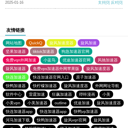
2025-01-16
支持
[0]
反对
[0]
友情链接
网站地图
QuickQ
旋风加速度器
旋风加速
坚果加速器
tiktok加速器
狗急加速器官网
免费vqn外网加速
小蓝鸟
优途加速器官网
风驰加速器
旋风加速器
免费vps加速器外网苹果版
旋风加速度器
快连加速器
快连加速器官网入口
原子加速器
快鸭加速器
快柠檬加速器
旋风加速度器
外网网址导航
软件中心
雷霆加速
狂飙加速器
哔咔漫画
小美
小美vpn
小美加速器
outline
优途加速
旋风加速度器
快连加速器app
快连加速器app
快鸭vp加速器
河马加速下载
快鸭加速器
旋风vqn官网
旋风加速