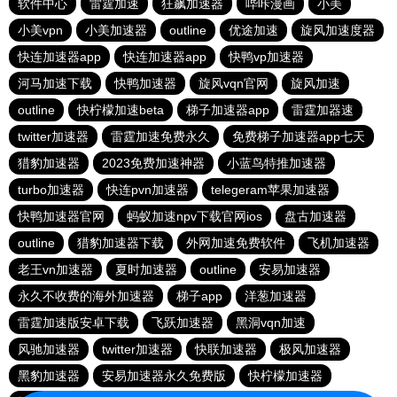
软件中心
雷霆加速
狂飙加速器
哔咔漫画
小美
小美vpn
小美加速器
outline
优途加速
旋风加速度器
快连加速器app
快连加速器app
快鸭vp加速器
河马加速下载
快鸭加速器
旋风vqn官网
旋风加速
outline
快柠檬加速beta
梯子加速器app
雷霆加器速
twitter加速器
雷霆加速免费永久
免费梯子加速器app七天
猎豹加速器
2023免费加速神器
小蓝鸟特推加速器
turbo加速器
快连pvn加速器
telegeram苹果加速器
快鸭加速器官网
蚂蚁加速npv下载官网ios
盘古加速器
outline
猎豹加速器下载
外网加速免费软件
飞机加速器
老王vn加速器
夏时加速器
outline
安易加速器
永久不收费的海外加速器
梯子app
洋葱加速器
雷霆加速版安卓下载
飞跃加速器
黑洞vqn加速
风驰加速器
twitter加速器
快联加速器
极风加速器
黑豹加速器
安易加速器永久免费版
快柠檬加速器