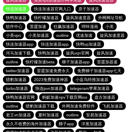
旋风加速器
免费vps加速器外网苹果版
旋风加速度器
快连加速器
快连加速器官网入口
原子加速器
快鸭加速器
快柠檬加速器
旋风加速度器
外网网址导航
软件中心
雷霆加速
狂飙加速器
哔咔漫画
小美
小美vpn
小美加速器
outline
优途加速
旋风加速度器
快连加速器app
快连加速器app
快鸭vp加速器
河马加速下载
快鸭加速器
旋风vqn官网
旋风加速
outline
快柠檬加速beta
梯子加速器app
雷霆加器速
twitter加速器
雷霆加速免费永久
免费梯子加速器app七天
猎豹加速器
2023免费加速神器
小蓝鸟特推加速器
turbo加速器
快连pvn加速器
telegeram苹果加速器
快鸭加速器官网
蚂蚁加速npv下载官网ios
盘古加速器
outline
猎豹加速器下载
外网加速免费软件
飞机加速器
老王vn加速器
夏时加速器
outline
安易加速器
永久不收费的海外加速器
梯子app
洋葱加速器