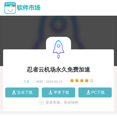
忍者云机场永久免费加速
工具
|
时间：2025-01-13
|
安卓下载
苹果下载
PC下载
安卓市场，安全绿色