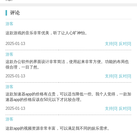
评论
游客
这款游戏的音乐非常优美，听了让人心旷神怡。
2025-01-13
支持
[0]
反对
[0]
游客
这款办公软件的界面设计非常简洁，使用起来非常方便。功能的布局也
很合理，一目了然。
2025-01-13
支持
[0]
反对
[0]
游客
这款加速器app的价格有点贵，可以适当降低一些。我个人觉得，一款加
速器app的价格应该在50元以下才比较合理。
2025-01-13
支持
[0]
反对
[0]
游客
这款app的视频资源非常丰富，可以满足我不同的娱乐需求。