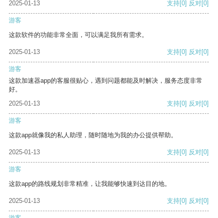
2025-01-13
支持
[0]
反对
[0]
游客
这款软件的功能非常全面，可以满足我所有需求。
2025-01-13
支持
[0]
反对
[0]
游客
这款加速器app的客服很贴心，遇到问题都能及时解决，服务态度非常
好。
2025-01-13
支持
[0]
反对
[0]
游客
这款app就像我的私人助理，随时随地为我的办公提供帮助。
2025-01-13
支持
[0]
反对
[0]
游客
这款app的路线规划非常精准，让我能够快速到达目的地。
2025-01-13
支持
[0]
反对
[0]
游客