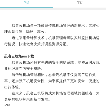
简介
排行
忍者云机场是一项颠覆传统机场管理的新技术，其核心
理念是快速、隐秘、高效。
通过采用云计算技术，机场管理者可以实时监控机场运
行情况，快速做出决策并调整资源分配。
忍者云机场ios下载
忍者云机场还拥有先进的安全防护系统，能够及时发现
并处理潜在的安全威胁。
与传统机场管理相比，忍者云机场不仅提高了运作效
率，还加强了机场安全性，为乘客提供了更加安全、便捷的
出行体验。
在未来，忍者云机场将成为机场管理领域的领航者，为
更多的机场带来创新与发展。
#3#