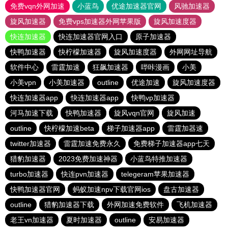
免费vqn外网加速
小蓝鸟
优途加速器官网
风驰加速器
旋风加速器
免费vps加速器外网苹果版
旋风加速度器
快连加速器
快连加速器官网入口
原子加速器
快鸭加速器
快柠檬加速器
旋风加速度器
外网网址导航
软件中心
雷霆加速
狂飙加速器
哔咔漫画
小美
小美vpn
小美加速器
outline
优途加速
旋风加速度器
快连加速器app
快连加速器app
快鸭vp加速器
河马加速下载
快鸭加速器
旋风vqn官网
旋风加速
outline
快柠檬加速beta
梯子加速器app
雷霆加器速
twitter加速器
雷霆加速免费永久
免费梯子加速器app七天
猎豹加速器
2023免费加速神器
小蓝鸟特推加速器
turbo加速器
快连pvn加速器
telegeram苹果加速器
快鸭加速器官网
蚂蚁加速npv下载官网ios
盘古加速器
outline
猎豹加速器下载
外网加速免费软件
飞机加速器
老王vn加速器
夏时加速器
outline
安易加速器