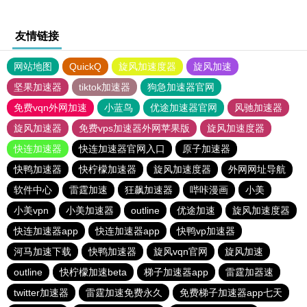
友情链接
网站地图
QuickQ
旋风加速度器
旋风加速
坚果加速器
tiktok加速器
狗急加速器官网
免费vqn外网加速
小蓝鸟
优途加速器官网
风驰加速器
旋风加速器
免费vps加速器外网苹果版
旋风加速度器
快连加速器
快连加速器官网入口
原子加速器
快鸭加速器
快柠檬加速器
旋风加速度器
外网网址导航
软件中心
雷霆加速
狂飙加速器
哔咔漫画
小美
小美vpn
小美加速器
outline
优途加速
旋风加速度器
快连加速器app
快连加速器app
快鸭vp加速器
河马加速下载
快鸭加速器
旋风vqn官网
旋风加速
outline
快柠檬加速beta
梯子加速器app
雷霆加器速
twitter加速器
雷霆加速免费永久
免费梯子加速器app七天