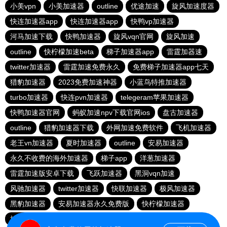
小美vpn
小美加速器
outline
优途加速
旋风加速度器
快连加速器app
快连加速器app
快鸭vp加速器
河马加速下载
快鸭加速器
旋风vqn官网
旋风加速
outline
快柠檬加速beta
梯子加速器app
雷霆加器速
twitter加速器
雷霆加速免费永久
免费梯子加速器app七天
猎豹加速器
2023免费加速神器
小蓝鸟特推加速器
turbo加速器
快连pvn加速器
telegeram苹果加速器
快鸭加速器官网
蚂蚁加速npv下载官网ios
盘古加速器
outline
猎豹加速器下载
外网加速免费软件
飞机加速器
老王vn加速器
夏时加速器
outline
安易加速器
永久不收费的海外加速器
梯子app
洋葱加速器
雷霆加速版安卓下载
飞跃加速器
黑洞vqn加速
风驰加速器
twitter加速器
快联加速器
极风加速器
黑豹加速器
安易加速器永久免费版
快柠檬加速器
旋风加速度器