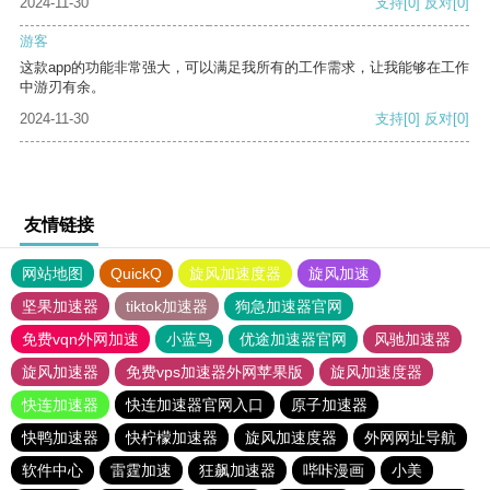
2024-11-30
支持
[0]
反对
[0]
游客
这款app的功能非常强大，可以满足我所有的工作需求，让我能够在工作
中游刃有余。
2024-11-30
支持
[0]
反对
[0]
友情链接
网站地图
QuickQ
旋风加速度器
旋风加速
坚果加速器
tiktok加速器
狗急加速器官网
免费vqn外网加速
小蓝鸟
优途加速器官网
风驰加速器
旋风加速器
免费vps加速器外网苹果版
旋风加速度器
快连加速器
快连加速器官网入口
原子加速器
快鸭加速器
快柠檬加速器
旋风加速度器
外网网址导航
软件中心
雷霆加速
狂飙加速器
哔咔漫画
小美