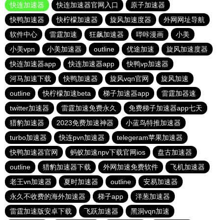
快连加速器
快连加速器官网入口
原子加速器
快鸭加速器
快柠檬加速器
旋风加速度器
外网网址导航
软件中心
雷霆加速
狂飙加速器
哔咔漫画
小美
小美vpn
小美加速器
outline
优途加速
旋风加速度器
快连加速器app
快连加速器app
快鸭vp加速器
河马加速下载
快鸭加速器
旋风vqn官网
旋风加速
outline
快柠檬加速beta
梯子加速器app
雷霆加器速
twitter加速器
雷霆加速免费永久
免费梯子加速器app七天
猎豹加速器
2023免费加速神器
小蓝鸟特推加速器
turbo加速器
快连pvn加速器
telegeram苹果加速器
快鸭加速器官网
蚂蚁加速npv下载官网ios
盘古加速器
outline
猎豹加速器下载
外网加速免费软件
飞机加速器
老王vn加速器
夏时加速器
outline
安易加速器
永久不收费的海外加速器
梯子app
洋葱加速器
雷霆加速版安卓下载
飞跃加速器
黑洞vqn加速