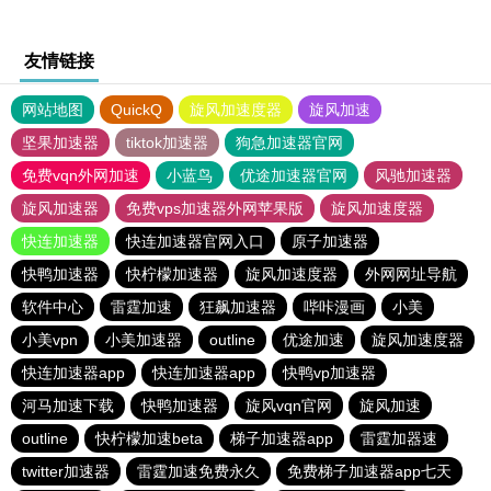
友情链接
网站地图
QuickQ
旋风加速度器
旋风加速
坚果加速器
tiktok加速器
狗急加速器官网
免费vqn外网加速
小蓝鸟
优途加速器官网
风驰加速器
旋风加速器
免费vps加速器外网苹果版
旋风加速度器
快连加速器
快连加速器官网入口
原子加速器
快鸭加速器
快柠檬加速器
旋风加速度器
外网网址导航
软件中心
雷霆加速
狂飙加速器
哔咔漫画
小美
小美vpn
小美加速器
outline
优途加速
旋风加速度器
快连加速器app
快连加速器app
快鸭vp加速器
河马加速下载
快鸭加速器
旋风vqn官网
旋风加速
outline
快柠檬加速beta
梯子加速器app
雷霆加器速
twitter加速器
雷霆加速免费永久
免费梯子加速器app七天