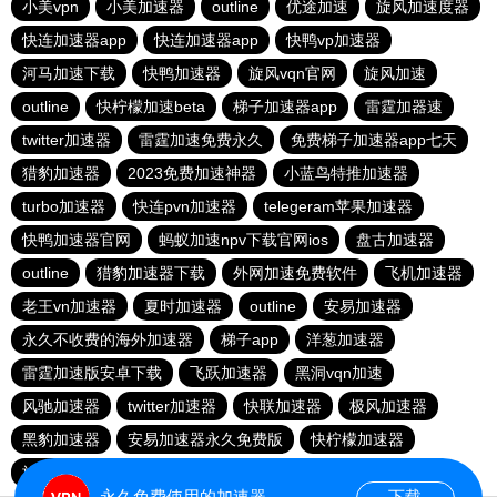
小美vpn
小美加速器
outline
优途加速
旋风加速度器
快连加速器app
快连加速器app
快鸭vp加速器
河马加速下载
快鸭加速器
旋风vqn官网
旋风加速
outline
快柠檬加速beta
梯子加速器app
雷霆加器速
twitter加速器
雷霆加速免费永久
免费梯子加速器app七天
猎豹加速器
2023免费加速神器
小蓝鸟特推加速器
turbo加速器
快连pvn加速器
telegeram苹果加速器
快鸭加速器官网
蚂蚁加速npv下载官网ios
盘古加速器
outline
猎豹加速器下载
外网加速免费软件
飞机加速器
老王vn加速器
夏时加速器
outline
安易加速器
永久不收费的海外加速器
梯子app
洋葱加速器
雷霆加速版安卓下载
飞跃加速器
黑洞vqn加速
风驰加速器
twitter加速器
快联加速器
极风加速器
黑豹加速器
安易加速器永久免费版
快柠檬加速器
旋风加速度器
永久免费使用的加速器
下载