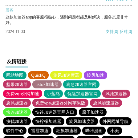
游客
这款加速器app的客服很贴心，遇到问题都能及时解决，服务态度非常
好。
2024-11-03
支持
[0]
反对
[0]
友情链接
网站地图
QuickQ
旋风加速度器
旋风加速
坚果加速器
tiktok加速器
狗急加速器官网
免费vqn外网加速
小蓝鸟
优途加速器官网
风驰加速器
旋风加速器
免费vps加速器外网苹果版
旋风加速度器
快连加速器
快连加速器官网入口
原子加速器
快鸭加速器
快柠檬加速器
旋风加速度器
外网网址导航
软件中心
雷霆加速
狂飙加速器
哔咔漫画
小美