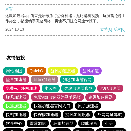
游客
这款加速器app简直是居家旅行必备神器，无论是看视频、玩游戏还是工
作办公，都能畅享高速网络，再也不用担心网速卡顿了。
2024-10-13
支持
[0]
反对
[0]
友情链接
网站地图
QuickQ
旋风加速度器
旋风加速
坚果加速器
tiktok加速器
狗急加速器官网
免费vqn外网加速
小蓝鸟
优途加速器官网
风驰加速器
旋风加速器
免费vps加速器外网苹果版
旋风加速度器
快连加速器
快连加速器官网入口
原子加速器
快鸭加速器
快柠檬加速器
旋风加速度器
外网网址导航
软件中心
雷霆加速
狂飙加速器
哔咔漫画
小美