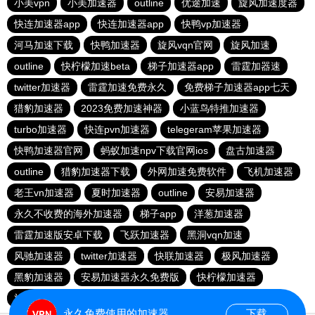
小美vpn
小美加速器
outline
优途加速
旋风加速度器
快连加速器app
快连加速器app
快鸭vp加速器
河马加速下载
快鸭加速器
旋风vqn官网
旋风加速
outline
快柠檬加速beta
梯子加速器app
雷霆加器速
twitter加速器
雷霆加速免费永久
免费梯子加速器app七天
猎豹加速器
2023免费加速神器
小蓝鸟特推加速器
turbo加速器
快连pvn加速器
telegeram苹果加速器
快鸭加速器官网
蚂蚁加速npv下载官网ios
盘古加速器
outline
猎豹加速器下载
外网加速免费软件
飞机加速器
老王vn加速器
夏时加速器
outline
安易加速器
永久不收费的海外加速器
梯子app
洋葱加速器
雷霆加速版安卓下载
飞跃加速器
黑洞vqn加速
风驰加速器
twitter加速器
快联加速器
极风加速器
黑豹加速器
安易加速器永久免费版
快柠檬加速器
旋风加速度器
永久免费使用的加速器
下载