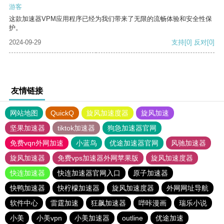
游客
这款加速器VPM应用程序已经为我们带来了无限的流畅体验和安全性保
护。
2024-09-29
支持
[0]
反对
[0]
友情链接
网站地图
QuickQ
旋风加速度器
旋风加速
坚果加速器
tiktok加速器
狗急加速器官网
免费vqn外网加速
小蓝鸟
优途加速器官网
风驰加速器
旋风加速器
免费vps加速器外网苹果版
旋风加速度器
快连加速器
快连加速器官网入口
原子加速器
快鸭加速器
快柠檬加速器
旋风加速度器
外网网址导航
软件中心
雷霆加速
狂飙加速器
哔咔漫画
瑞乐小说
小美
小美vpn
小美加速器
outline
优途加速