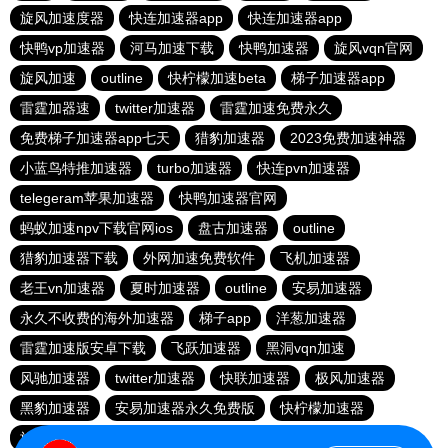
旋风加速度器
快连加速器app
快连加速器app
快鸭vp加速器
河马加速下载
快鸭加速器
旋风vqn官网
旋风加速
outline
快柠檬加速beta
梯子加速器app
雷霆加器速
twitter加速器
雷霆加速免费永久
免费梯子加速器app七天
猎豹加速器
2023免费加速神器
小蓝鸟特推加速器
turbo加速器
快连pvn加速器
telegeram苹果加速器
快鸭加速器官网
蚂蚁加速npv下载官网ios
盘古加速器
outline
猎豹加速器下载
外网加速免费软件
飞机加速器
老王vn加速器
夏时加速器
outline
安易加速器
永久不收费的海外加速器
梯子app
洋葱加速器
雷霆加速版安卓下载
飞跃加速器
黑洞vqn加速
风驰加速器
twitter加速器
快联加速器
极风加速器
黑豹加速器
安易加速器永久免费版
快柠檬加速器
旋风加速度器