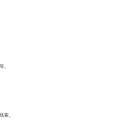
等。
线索。