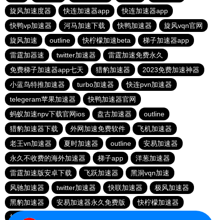
旋风加速度器
快连加速器app
快连加速器app
快鸭vp加速器
河马加速下载
快鸭加速器
旋风vqn官网
旋风加速
outline
快柠檬加速beta
梯子加速器app
雷霆加器速
twitter加速器
雷霆加速免费永久
免费梯子加速器app七天
猎豹加速器
2023免费加速神器
小蓝鸟特推加速器
turbo加速器
快连pvn加速器
telegeram苹果加速器
快鸭加速器官网
蚂蚁加速npv下载官网ios
盘古加速器
outline
猎豹加速器下载
外网加速免费软件
飞机加速器
老王vn加速器
夏时加速器
outline
安易加速器
永久不收费的海外加速器
梯子app
洋葱加速器
雷霆加速版安卓下载
飞跃加速器
黑洞vqn加速
风驰加速器
twitter加速器
快联加速器
极风加速器
黑豹加速器
安易加速器永久免费版
快柠檬加速器
旋风加速度器