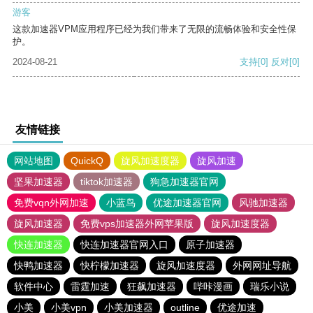
游客
这款加速器VPM应用程序已经为我们带来了无限的流畅体验和安全性保
护。
2024-08-21
支持
[0]
反对
[0]
友情链接
网站地图
QuickQ
旋风加速度器
旋风加速
坚果加速器
tiktok加速器
狗急加速器官网
免费vqn外网加速
小蓝鸟
优途加速器官网
风驰加速器
旋风加速器
免费vps加速器外网苹果版
旋风加速度器
快连加速器
快连加速器官网入口
原子加速器
快鸭加速器
快柠檬加速器
旋风加速度器
外网网址导航
软件中心
雷霆加速
狂飙加速器
哔咔漫画
瑞乐小说
小美
小美vpn
小美加速器
outline
优途加速