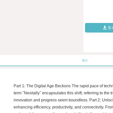
安
简介
Part 1: The Digital Age Beckons The rapid pace of tech
term "Nexitally" encapsulates this shift, referring to the
innovation and progress seem boundless. Part 2: Unlocki
enhancing efficiency, productivity, and connectivity. Fr