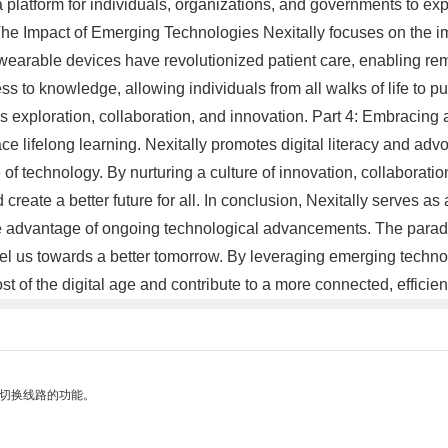
platform for individuals, organizations, and governments to expl
The Impact of Emerging Technologies Nexitally focuses on the im
 wearable devices have revolutionized patient care, enabling rem
 to knowledge, allowing individuals from all walks of life to pu
exploration, collaboration, and innovation. Part 4: Embracing a D
 lifelong learning. Nexitally promotes digital literacy and advoc
f technology. By nurturing a culture of innovation, collaboration
 create a better future for all. In conclusion, Nexitally serves a
e advantage of ongoing technological advancements. The paradig
opel us towards a better tomorrow. By leveraging emerging technol
 of the digital age and contribute to a more connected, efficien
动切换线路的功能。