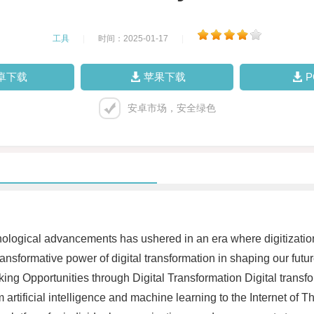
工具
|
时间：2025-01-17
|
卓下载
苹果下载
安卓市场，安全绿色
nological advancements has ushered in an era where digitization
 transformative power of digital transformation in shaping our futu
ng Opportunities through Digital Transformation Digital transfo
om artificial intelligence and machine learning to the Internet o