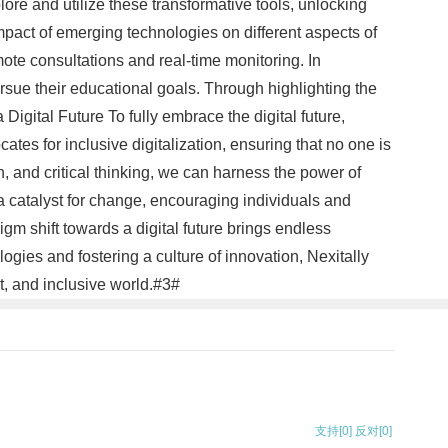
ore and utilize these transformative tools, unlocking
pact of emerging technologies on different aspects of
ote consultations and real-time monitoring. In
rsue their educational goals. Through highlighting the
igital Future To fully embrace the digital future,
ates for inclusive digitalization, ensuring that no one is
, and critical thinking, we can harness the power of
s a catalyst for change, encouraging individuals and
m shift towards a digital future brings endless
ogies and fostering a culture of innovation, Nexitally
t, and inclusive world.#3#
支持
[0]
反对
[0]