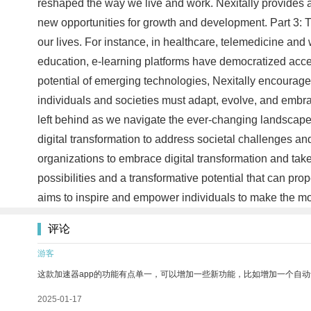
reshaped the way we live and work. Nexitally provides a 
new opportunities for growth and development. Part 3: 
our lives. For instance, in healthcare, telemedicine and
education, e-learning platforms have democratized access
potential of emerging technologies, Nexitally encourages 
individuals and societies must adapt, evolve, and embrace
left behind as we navigate the ever-changing landscape o
digital transformation to address societal challenges and
organizations to embrace digital transformation and tak
possibilities and a transformative potential that can pr
aims to inspire and empower individuals to make the most
评论
游客
这款加速器app的功能有点单一，可以增加一些新功能，比如增加一个自
2025-01-17